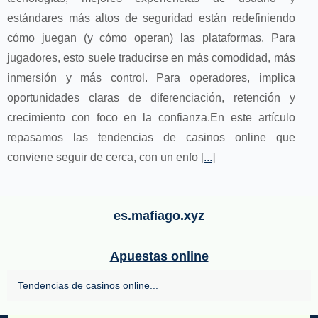
estándares más altos de seguridad están redefiniendo
cómo juegan (y cómo operan) las plataformas. Para
jugadores, esto suele traducirse en más comodidad, más
inmersión y más control. Para operadores, implica
oportunidades claras de diferenciación, retención y
crecimiento con foco en la confianza.En este artículo
repasamos las tendencias de casinos online que
conviene seguir de cerca, con un enfo [
...
]
es.mafiago.xyz
Apuestas online
Tendencias de casinos online...