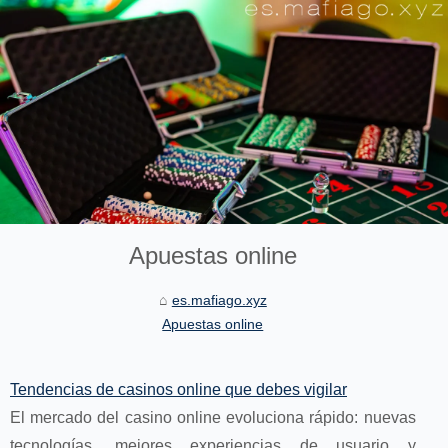
Apuestas online
es.mafiago.xyz
Apuestas online
Tendencias de casinos online que debes vigilar
El mercado del casino online evoluciona rápido: nuevas
tecnologías, mejores experiencias de usuario y